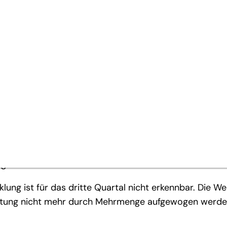
hauptet
en Divisionen
blichem Ergebnis
dert Preiserhöhungen
wischenhoch im ersten Halbjahr 2010 für sich nutzen 
ng nahezu voll auslasten. Mit deutlichem Mengenwachst
r, die nur schrittweise an die Endkunden weitergegeb
tragsstärke des Konzerns auch in der ersten Jahreshälf
ng ist für das dritte Quartal nicht erkennbar. Die We
slastung nicht mehr durch Mehrmenge aufgewogen werd