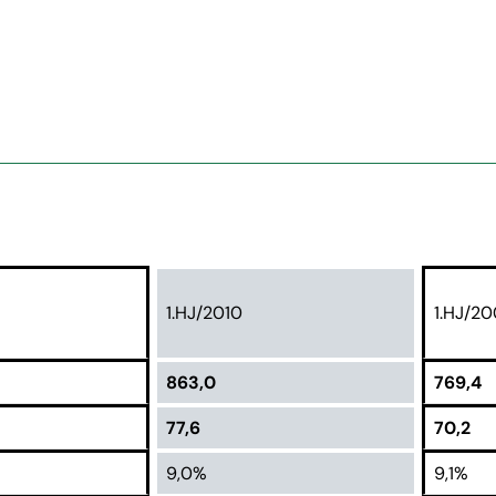
1.HJ/2010
1.HJ/2
863,0
769,4
77,6
70,2
9,0%
9,1%