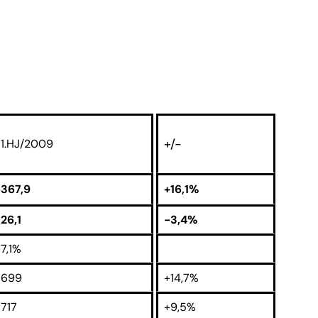
+/-
1.HJ/2009
367,9
+16,1%
26,1
-3,4%
7,1%
699
+14,7%
717
+9,5%