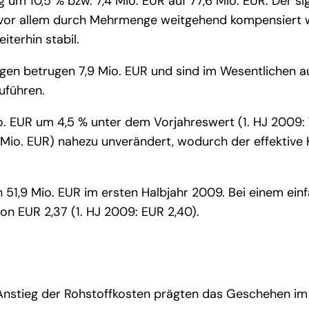
um 10,5 % bzw. 7,4 Mio. EUR auf 77,6 Mio. EUR. Der sig
r vor allem durch Mehrmenge weitgehend kompensiert 
iterhin stabil.
en betrugen 7,9 Mio. EUR und sind im Wesentlichen a
uführen.
Mio. EUR um 4,5 % unter dem Vorjahreswert (1. HJ 2009
8 Mio. EUR) nahezu unverändert, wodurch der effektive 
 51,9 Mio. EUR im ersten Halbjahr 2009. Bei einem ein
on EUR 2,37 (1. HJ 2009: EUR 2,40).
 Anstieg der Rohstoffkosten prägten das Geschehen im