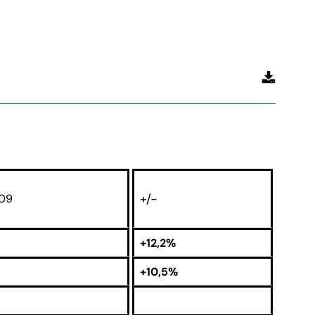
+/-
009
+12,2%
+10,5%