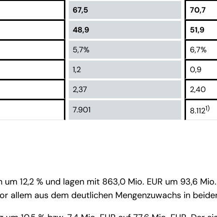
67,5
70,7
48,9
51,9
5,7%
6,7%
1,2
0,9
2,37
2,40
1)
7.901
8.112
n um 12,2 % und lagen mit 863,0 Mio. EUR um 93,6 Mio.
vor allem aus dem deutlichen Mengenzuwachs in beiden