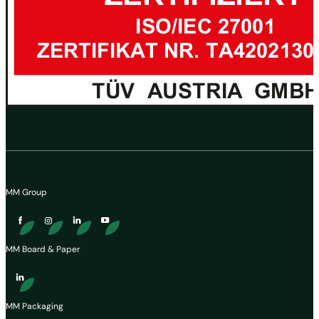
MM Group
MM Board & Paper
MM Packaging