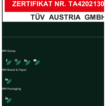
MM Group
MM Board & Paper
MM Packaging