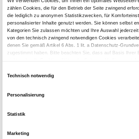
Wir verwenden Cookies, um Ihnen ein optimales Webseiten-E
zählen Cookies, die für den Betrieb der Seite zwingend erford
die lediglich zu anonymen Statistikzwecken, für Komforteins
personalisierter Inhalte genutzt werden. Sie können selbst e
Kategorien Sie zulassen möchten und Ihre Auswahl jederzei
von den technisch zwingend notwendigen Cookies verarbeite
denen Sie gemäß Artikel 6 Abs. 1 lit. a Datenschutz-Grun
Alle Berichte
zugestimmt haben. Bitte beachten Sie, dass auf Basis Ihrer
nicht mehr alle Funktionalitäten der Seite zur Verfügung steh
Einwilligungsauswahl
Weitere Informationen finden Sie in unserem
Datenschutzhi
Technisch notwendig
Geschäftsbericht 2025
Hinweis auf die Übermittlung Ihrer auf dieser Webseite 
Personalisierung
Drittstaaten:
Geschäftsbericht 2024
Indem Sie auf "Alle bestätigen" klicken oder "Personalisierung
Geschäftsbericht 2023
Statistik
„Marketing“ zusammen mit "Auswahl bestätigen" auswählen, 
Konsolidierter nichtfinanzieller Bericht 2023
Art. 49 Abs. 1 lit. a DSGVO ein, dass Ihre auf dieser Webse
Marketing
Drittstaaten, in denen die DSGVO nicht gilt, verarbeitet wer