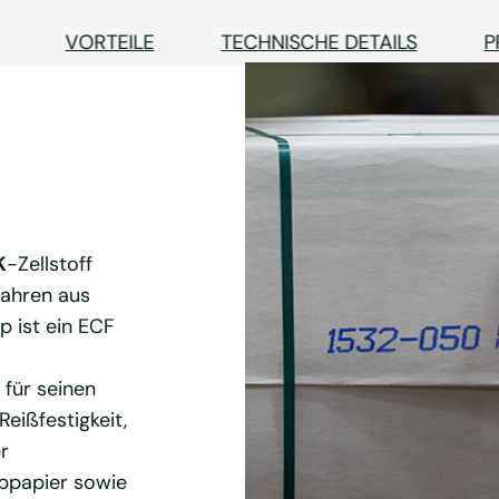
VORTEILE
TECHNISCHE DETAILS
P
K
-Zellstoff
fahren aus
p ist ein ECF
 für seinen
eißfestigkeit,
r
ibpapier sowie