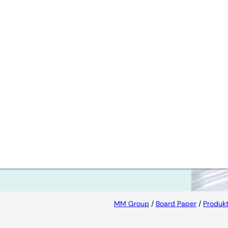
Board
ktion
 NBSK-
MM Group
/
Board Paper
/
Produk