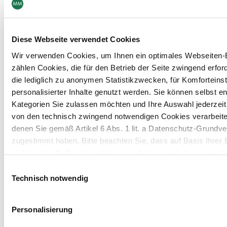
Board & Paper
Impressum
Packaging
Allgemeine
Menschen
Geschäftsbedingungen
Investoren
Allgemeine
Unternehmen
Einkaufsbedingungen
Diese Webseite verwendet Cookies
NACHHALTIGKEIT
Erklärung zum Datenschutz
MM Integrity Line
Wir verwenden Cookies, um Ihnen ein optimales Webseiten-E
zählen Cookies, die für den Betrieb der Seite zwingend erford
die lediglich zu anonymen Statistikzwecken, für Komforteins
personalisierter Inhalte genutzt werden. Sie können selbst e
Kategorien Sie zulassen möchten und Ihre Auswahl jederzei
von den technisch zwingend notwendigen Cookies verarbeite
denen Sie gemäß Artikel 6 Abs. 1 lit. a Datenschutz-Grun
zugestimmt haben. Bitte beachten Sie, dass auf Basis Ihrer
nicht mehr alle Funktionalitäten der Seite zur Verfügung steh
Einwilligungsauswahl
Weitere Informationen finden Sie in unserem
Datenschutzhi
Technisch notwendig
Hinweis auf die Übermittlung Ihrer auf dieser Webseite 
Personalisierung
Drittstaaten: