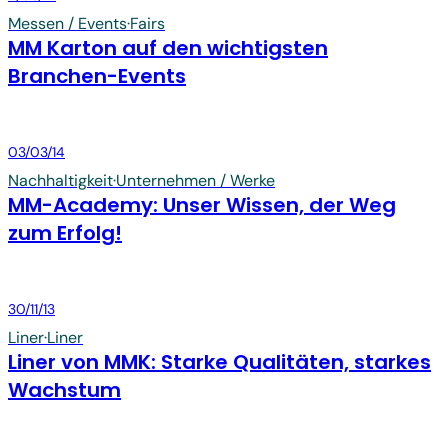
Messen / Events
·
Fairs
MM Karton auf den wichtigsten
Branchen-Events
Board & Paper
03/03/14
Nachhaltigkeit
·
Unternehmen / Werke
MM-Academy: Unser Wissen, der Weg
zum Erfolg!
Board & Paper
30/11/13
Liner
·
Liner
Liner von MMK: Starke Qualitäten, starkes
Wachstum