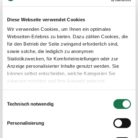
Newsletter abonnieren
Diese Webseite verwendet Cookies
Navigation
Werkzeuge
Wir verwenden Cookies, um Ihnen ein optimales
Board & Paper
Impressum
Webseiten-Erlebnis zu bieten. Dazu zählen Cookies, die
Packaging
Allgemeine
Menschen
Geschäftsbedingungen
für den Betrieb der Seite zwingend erforderlich sind,
Investoren
Allgemeine
sowie solche, die lediglich zu anonymen
Unternehmen
Einkaufsbedingungen
NACHHALTIGKEIT
Erklärung zum Datenschutz
Statistikzwecken, für Komforteinstellungen oder zur
MM Integrity Line
Anzeige personalisierter Inhalte genutzt werden. Sie
können selbst entscheiden, welche Kategorien Sie
zulassen möchten und Ihre Auswahl jederzeit
zurücksetzen. Abgesehen von den technisch zwingend
notwendigen Cookies verarbeiten wir nur jene Cookies,
Einwilligungsauswahl
denen Sie gemäß Artikel 6 Abs. 1 lit. a Datenschutz-
Technisch notwendig
Grundverordnung (DSGVO) zugestimmt haben. Bitte
beachten Sie, dass auf Basis Ihrer Einstellungen
Personalisierung
womöglich nicht mehr alle Funktionalitäten der Seite zur
Verfügung stehen.