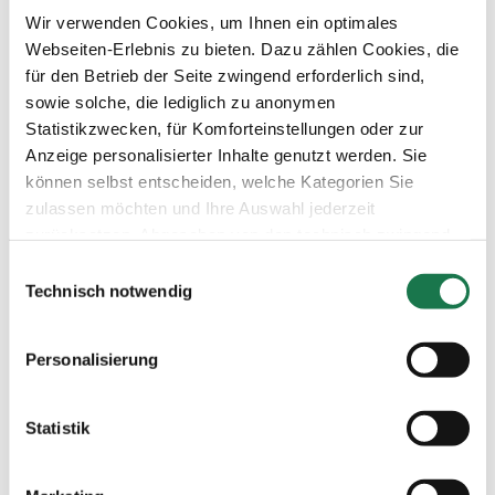
Investoren
Allgemeine
Wir verwenden Cookies, um Ihnen ein optimales
Unternehmen
Einkaufsbedingungen
NACHHALTIGKEIT
Erklärung zum Datenschutz
Webseiten-Erlebnis zu bieten. Dazu zählen Cookies, die
MM Integrity Line
für den Betrieb der Seite zwingend erforderlich sind,
sowie solche, die lediglich zu anonymen
Statistikzwecken, für Komforteinstellungen oder zur
Anzeige personalisierter Inhalte genutzt werden. Sie
können selbst entscheiden, welche Kategorien Sie
zulassen möchten und Ihre Auswahl jederzeit
zurücksetzen. Abgesehen von den technisch zwingend
notwendigen Cookies verarbeiten wir nur jene Cookies,
Einwilligungsauswahl
denen Sie gemäß Artikel 6 Abs. 1 lit. a Datenschutz-
Technisch notwendig
Grundverordnung (DSGVO) zugestimmt haben. Bitte
beachten Sie, dass auf Basis Ihrer Einstellungen
Personalisierung
womöglich nicht mehr alle Funktionalitäten der Seite zur
Verfügung stehen.
Statistik
Weitere Informationen finden Sie in
unserem
Datenschutzhinweis.