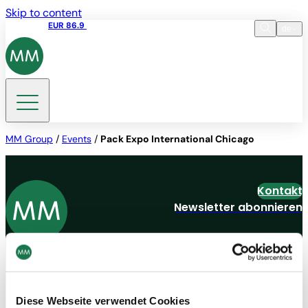
Skip to content
Aktienkurs
EUR 86.9
17:35 06.08.2026
de
Sprache
EN
DE
Suche
MM Group
/
Events
/
Pack Expo International Chicago
Kontakt
Newsletter abonnieren
Navigation
Werkzeuge
Board & Paper
Impressum
Packaging
Allgemeine
Diese Webseite verwendet Cookies
Menschen
Geschäftsbedingungen