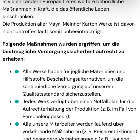
In vielen Ländern Europas treten weitere behördliche
die oben beschriebene Übermittlung nicht statt.
Maßnahmen in Kraft, die das öffentliche Leben
einschränken.
Die Produktion aller Mayr-Melnhof Karton Werke ist davon
nicht betroffen läuft somit unbeeinträchtigt.
Folgende Maßnahmen wurden ergriffen, um die
bestmögliche Versorgungssicherheit aufrecht zu
erhalten:
Alle Werke haben für jegliche Materialien und
Hilfsstoffe Beschaffungsalternativen, um die
kontinuierliche Versorgung auf unserem
Qualitätsstandard sicherzustellen.
Jedes Werk verfügt über einen Notfallplan für die
Aufrechterhaltung der Produktion (z. B. im Fall von
Personalengpässen).
Alle unsere Mitarbeiter werden laufend über
vorkehrende Maßnahmen (z. B. Reiserestriktionen)
und besondere Verhaltensregeln (z. B. Hygiene,