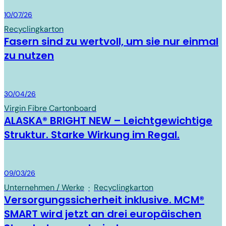
Board & Paper
10/07/26
Recycling­karton
Fasern sind zu wertvoll, um sie nur einmal
zu nutzen
Board & Paper
30/04/26
Virgin Fibre Cartonboard
ALASKA® BRIGHT NEW – Leichtgewichtige
Struktur. Starke Wirkung im Regal.
Board & Paper
09/03/26
Unternehmen / Werke
·
Recycling­karton
Versorgungssicherheit inklusive. MCM®
SMART wird jetzt an drei europäischen