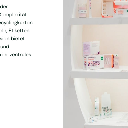
 der
 Komplexität
ecyclingkarton
ln, Etiketten
sion bietet
 und
ihr zentrales