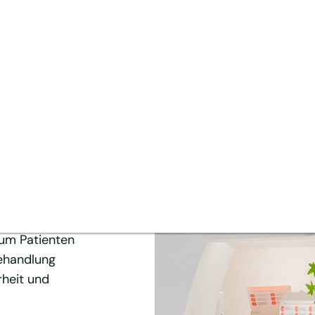
/25
ERFOLG UND
ll rasant
namisch
neller zu den
h
terschied
zum Patienten
ehandlung
rheit und