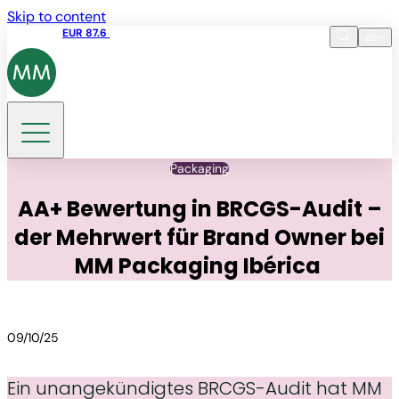
Skip to content
Aktienkurs
EUR 87.6
15:49 06.08.2026
de
Sprache
EN
DE
Suche
Packaging
AA+ Bewertung in BRCGS-Audit –
der Mehrwert für Brand Owner bei
MM Packaging Ibérica
09/10/25
Ein unangekündigtes BRCGS-Audit hat MM