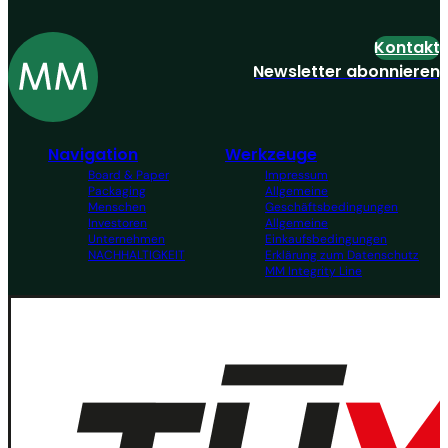
Kontakt
Newsletter abonnieren
Navigation
Werkzeuge
Board & Paper
Impressum
Packaging
Allgemeine
Menschen
Geschäftsbedingungen
Investoren
Allgemeine
Unternehmen
Einkaufsbedingungen
NACHHALTIGKEIT
Erklärung zum Datenschutz
MM Integrity Line