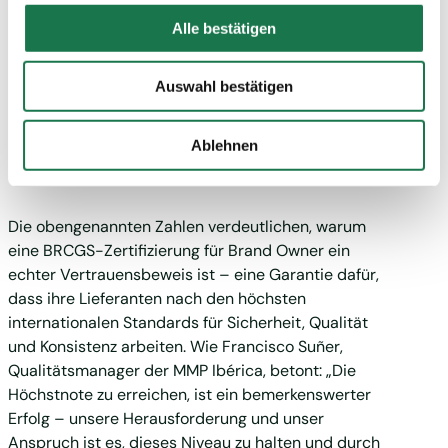
"Personalisierung", „Statistik“ und/oder „Marketing“
Alle bestätigen
zusammen mit "Auswahl bestätigen" auswählen, willigen
Sie zugleich gem. Art. 49 Abs. 1 lit. a DSGVO ein, dass
Ihre auf dieser Webseite erhobenen Daten auch in
Die AA+ BRCGS-
Auswahl bestätigen
Drittstaaten, in denen die DSGVO nicht gilt, verarbeitet
Zertifizierung bringt
werden. Beispielsweise werden diese Daten von Google
Ablehnen
Brand Ownern Vorteile
auch in den USA verarbeitet. Wenn Sie jedoch nicht
"Personalisierung", „Statistik“ und/oder „Marketing“
zusammen mit "Auswahl bestätigen“ auswählen, findet
Die obengenannten Zahlen verdeutlichen, warum
die oben beschriebene Übermittlung nicht statt.
eine BRCGS-Zertifizierung für Brand Owner ein
echter Vertrauensbeweis ist – eine Garantie dafür,
dass ihre Lieferanten nach den höchsten
internationalen Standards für Sicherheit, Qualität
und Konsistenz arbeiten. Wie Francisco Suñer,
Qualitätsmanager der MMP Ibérica, betont: „Die
Höchstnote zu erreichen, ist ein bemerkenswerter
Erfolg – unsere Herausforderung und unser
Anspruch ist es, dieses Niveau zu halten und durch