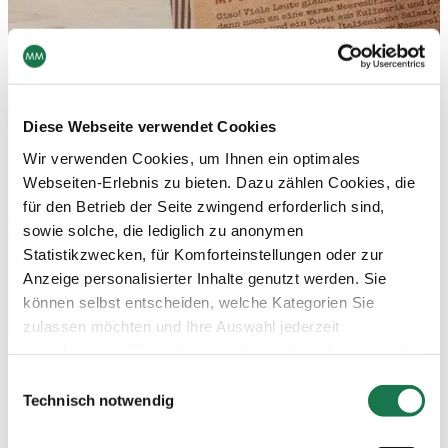
Diese Webseite verwendet Cookies
Wir verwenden Cookies, um Ihnen ein optimales
Webseiten-Erlebnis zu bieten. Dazu zählen Cookies, die
für den Betrieb der Seite zwingend erforderlich sind,
sowie solche, die lediglich zu anonymen
Statistikzwecken, für Komforteinstellungen oder zur
Anzeige personalisierter Inhalte genutzt werden. Sie
können selbst entscheiden, welche Kategorien Sie
zulassen möchten und Ihre Auswahl jederzeit
zurücksetzen. Abgesehen von den technisch zwingend
Praktisch für unterwegs – Umweltfreundliche To Go-
notwendigen Cookies verarbeiten wir nur jene Cookies,
Einwilligungsauswahl
Verpackungen
denen Sie gemäß Artikel 6 Abs. 1 lit. a Datenschutz-
Technisch notwendig
Eine praktisch umklappbare Lasche am oberen Ende der
Grundverordnung (DSGVO) zugestimmt haben. Bitte
Verpackung macht das Öffnen und Verschließen nicht nur
beachten Sie, dass auf Basis Ihrer Einstellungen