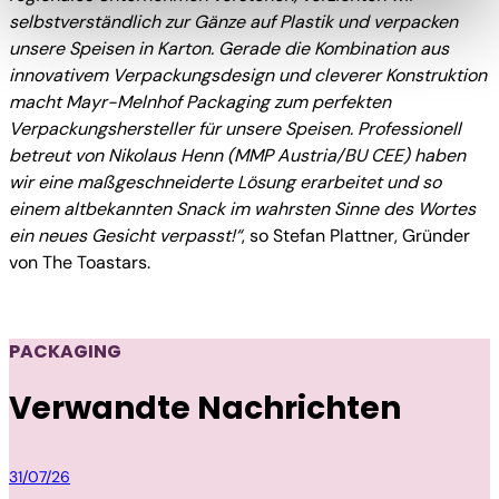
zusammen mit "Auswahl bestätigen“ auswählen, findet
selbstverständlich zur Gänze auf Plastik und verpacken
die oben beschriebene Übermittlung nicht statt.
unsere Speisen in Karton. Gerade die Kombination aus
innovativem Verpackungsdesign und cleverer Konstruktion
macht Mayr-Melnhof Packaging zum perfekten
Verpackungshersteller für unsere Speisen. Professionell
betreut von Nikolaus Henn (MMP Austria/BU CEE) haben
wir eine maßgeschneiderte Lösung erarbeitet und so
einem altbekannten Snack im wahrsten Sinne des Wortes
ein neues Gesicht verpasst!“
, so Stefan Plattner, Gründer
von The Toastars.
PACKAGING
Verwandte Nachrichten
Packaging
31/07/26