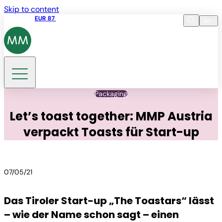
Skip to content
Aktienkurs
EUR 87
14:30 07.08.2026
de
Sprache
EN
DE
Suche
Packaging
Let’s toast together: MMP Austria
verpackt Toasts für Start-up
07/05/21
Das Tiroler Start-up „The Toastars“ lässt
– wie der Name schon sagt – einen