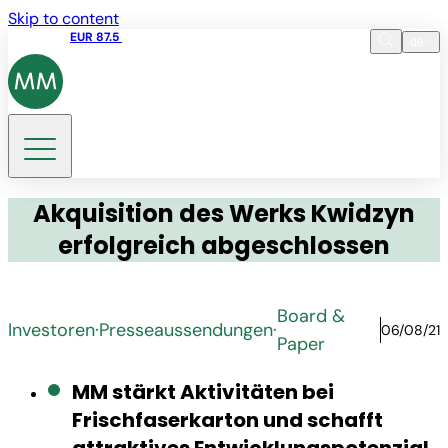
Skip to content
Aktienkurs
EUR 87.5
15:45 05.08.2026
de
Sprache
EN
DE
Suche
Akquisition des Werks Kwidzyn
erfolgreich abgeschlossen
Board &
Investoren
·
Presseaussendungen
·
06/08/21
Paper
MM stärkt Aktivitäten bei
Frischfaserkarton und schafft