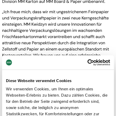
Division MM Karton auf MM Board & Paper umbenannt.
„Ich freue mich, dass wir mit ungestrichenem Feinpapier
und Verpackungskraftpapier in zwei neue Kerngeschäfte
einsteigen. MM Kwidzyn wird unsere Innovationen für
nachhaltigere Verpackungslösungen im wachsenden
Frischfaserkartonmarkt vorantreiben und schafft auch
attraktive neue Perspektiven durch die Integration von
Zellstoff und Papier an einem europäischen Standort mit
Kostenvorteilen. Wir freuen uns auf eine erfolgreiche
Zusammenarbeit mit unseren neuen Kollegen,“
kommentiert Peter Oswald, CEO der MM Gruppe.
MM Kwidzyn betreibt am integrierten Zellstoff- und
Diese Webseite verwendet Cookies
Papierstandort Kwidzyn ein Zellstoffwerk mit einer
Wir verwenden Cookies, um Ihnen ein optimales
Jahreskapazität von rund 400.000 t und vier verbundene
Webseiten-Erlebnis zu bieten. Dazu zählen Cookies, die
Karton-/Papiermaschinen. Das Kernstück ist eine FBB-
für den Betrieb der Seite zwingend erforderlich sind,
Maschine mit 260.000 t Jahreskapazität Karton. Darüber
sowie solche, die lediglich zu anonymen
hinaus ist MM Kwidzyn mit einer Papiermaschine in das
Statistikzwecken, für Komforteinstellungen oder zur
Segment MF-Kraftpapier eingestiegen, um die wachsende