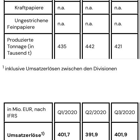
Kraftpapiere
n.a.
n.a.
n.a.
Ungestrichene
n.a.
n.a.
n.a.
Feinpapiere
Produzierte
Tonnage (in
435
442
421
Tausend t)
1
inklusive Umsatzerlösen zwischen den Divisionen
in Mio. EUR, nach
Q1/2020
Q2/2020
Q3/2020
IFRS
1)
401,7
391,9
401,9
Umsatzerlöse