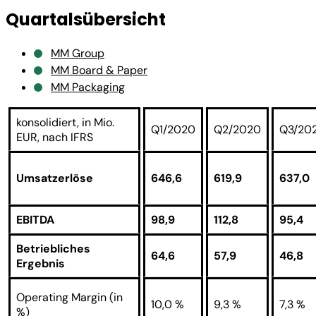
Quartalsübersicht
MM Group
MM Board & Paper
MM Packaging
konsolidiert, in Mio.
Q1/2020
Q2/2020
Q3/20
EUR, nach IFRS
Umsatzerlöse
646,6
619,9
637,0
EBITDA
98,9
112,8
95,4
Betriebliches
64,6
57,9
46,8
Ergebnis
Operating Margin (in
10,0 %
9,3 %
7,3 %
%)