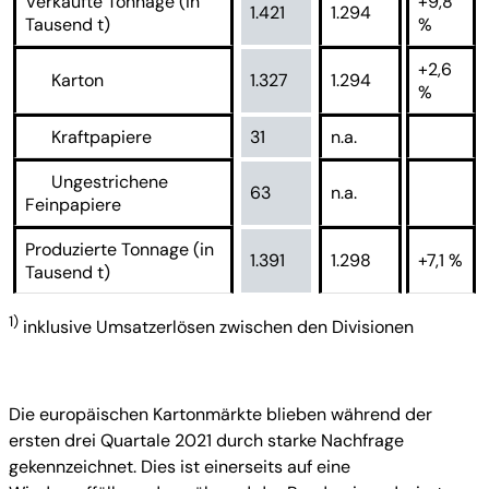
Verkaufte Tonnage (in
+9,8
1.421
1.294
Tausend t)
%
+2,6
Karton
1.327
1.294
%
Kraftpapiere
31
n.a.
Ungestrichene
63
n.a.
Feinpapiere
Produzierte Tonnage (in
1.391
1.298
+7,1 %
Tausend t)
1)
inklusive Umsatzerlösen zwischen den Divisionen
Die europäischen Kartonmärkte blieben während der
ersten drei Quartale 2021 durch starke Nachfrage
gekennzeichnet. Dies ist einerseits auf eine