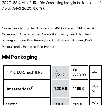
2020: 68,4 Mio. EUR). Die Operating Margin belief sich auf
7,5 % (Q1-3 2020: 8,6 %).
*Namensänderung der Division von MM Karton auf MM Board &
Paper nach Abschluss der Akquisition Kwidzyn und der damit
einhergehenden Erweiterung des Produktportfolios um „Kraft
Papers“ und „Uncoated Fine Papers“.
MM Packaging
Q1-
Q1-
in Mio. EUR, nach IFRS
+/-
3/2021
3/2020
+1,2
1)
1.209,6
1.195,5
Umsatzerlöse
%
-7,3
EBITDA
158,4
170,8