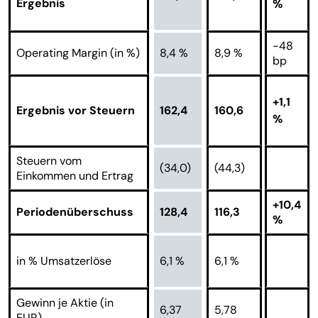
Ergebnis
%
-48
Operating Margin (in %)
8,4 %
8,9 %
bp
+1,1
Ergebnis vor Steuern
162,4
160,6
%
Steuern vom
(34,0)
(44,3)
Einkommen und Ertrag
+10,4
Periodenüberschuss
128,4
116,3
%
in % Umsatzerlöse
6,1 %
6,1 %
Gewinn je Aktie (in
6,37
5,78
EUR)