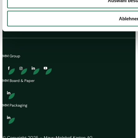
Auswahl best
Ablehne
MM Group
MM Board & Paper
MM Packaging
© Copyright 2025 – Mayr-Melnhof Karton AG