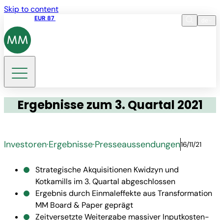
Skip to content
Aktienkurs
EUR 87
14:30 07.08.2026
de
Sprache
EN
DE
Suche
Ergebnisse zum 3. Quartal 2021
Investoren
·
Ergebnisse
·
Presseaussendungen
16/11/21
Strategische Akquisitionen Kwidzyn und
Kotkamills im 3. Quartal abgeschlossen
Ergebnis durch Einmaleffekte aus Transformation
MM Board & Paper geprägt
Zeitversetzte Weitergabe massiver Inputkosten-