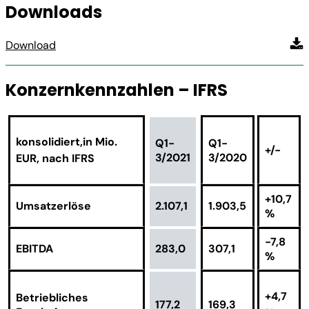
Downloads
Download
Konzernkennzahlen – IFRS
konsolidiert,
in Mio.
Q1-
Q1-
+/-
3/2021
3/2020
EUR, nach IFRS
+10,7
Umsatzerlöse
2.107,1
1.903,5
%
-7,8
EBITDA
283,0
307,1
%
+4,7
Betriebliches
177,2
169,3