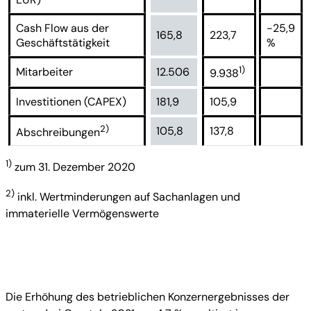
Cash Flow aus der
-25,9
165,8
223,7
Geschäftstätigkeit
%
1)
Mitarbeiter
12.506
9.938
Investitionen (CAPEX)
181,9
105,9
2)
105,8
137,8
Abschreibungen
1)
zum 31. Dezember 2020
2)
inkl. Wertminderungen auf Sachanlagen und
immaterielle Vermögenswerte
Die Erhöhung des betrieblichen Konzernergebnisses der