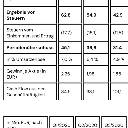
Ergebnis vor
62,8
54,9
42,9
Steuern
Steuern vom
(17,7)
(15,1)
(11,5)
Einkommen und Ertrag
Periodenüberschuss
45,1
39,8
31,4
in % Umsatzerlöse
7,0 %
6,4 %
4,9 %
Gewinn je Aktie (in
2,25
1,98
1,55
EUR)
Cash Flow aus der
84,5
38,1
101,1
Geschäftstätigkeit
in Mio. EUR, nach
Q1/2020
Q2/2020
Q3/2020