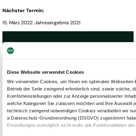
Nächster Termin:
15. März 2022: Jahresergebnis 2021
Kontakt
Newsletter abonnieren
Diese Webseite verwendet Cookies
Navigation
Werkzeuge
Wir verwenden Cookies, um Ihnen ein optimales Webseiten-Er
Board & Paper
Impressum
Betrieb der Seite zwingend erforderlich sind, sowie solche, d
Packaging
Allgemeine
Menschen
Geschäftsbedingungen
Komforteinstellungen oder zur Anzeige personalisierter Inhal
Investoren
Allgemeine
welche Kategorien Sie zulassen möchten und Ihre Auswahl j
Unternehmen
Einkaufsbedingungen
NACHHALTIGKEIT
Erklärung zum Datenschutz
technisch zwingend notwendigen Cookies verarbeiten wir nur 
MM Integrity Line
a Datenschutz-Grundverordnung (DSGVO) zugestimmt haben. 
Einstellungen womöglich nicht mehr alle Funktionalitäten der