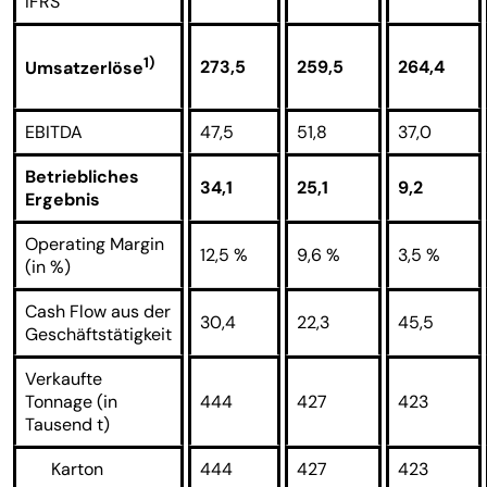
IFRS
1)
273,5
259,5
264,4
Umsatzerlöse
EBITDA
47,5
51,8
37,0
Betriebliches
34,1
25,1
9,2
Ergebnis
Operating Margin
12,5 %
9,6 %
3,5 %
(in %)
Cash Flow aus der
30,4
22,3
45,5
Geschäftstätigkeit
Verkaufte
Tonnage (in
444
427
423
Tausend t)
Karton
444
427
423