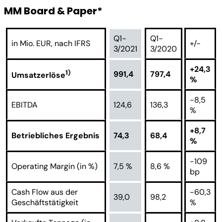
MM Board & Paper*
Q1-
Q1-
in Mio. EUR, nach IFRS
+/-
3/2021
3/2020
+24,3
1)
991,4
797,4
Umsatzerlöse
%
-8,5
EBITDA
124,6
136,3
%
+8,7
Betriebliches Ergebnis
74,3
68,4
%
-109
Operating Margin (in %)
7,5 %
8,6 %
bp
Cash Flow aus der
-60,3
39,0
98,2
Geschäftstätigkeit
%