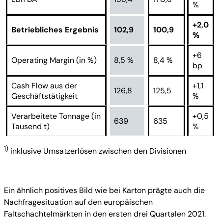
%
+2,0
Betriebliches Ergebnis
102,9
100,9
%
+6
Operating Margin (in %)
8,5 %
8,4 %
bp
Cash Flow aus der
+1,1
126,8
125,5
Geschäftstätigkeit
%
Verarbeitete Tonnage (in
+0,5
639
635
Tausend t)
%
1)
inklusive Umsatzerlösen zwischen den Divisionen
Ein ähnlich positives Bild wie bei Karton prägte auch die
Nachfragesituation auf den europäischen
Faltschachtelmärkten in den ersten drei Quartalen 2021.