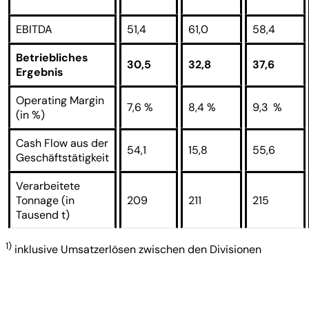
EBITDA
51,4
61,0
58,4
Betriebliches
30,5
32,8
37,6
Ergebnis
Operating Margin
7,6 %
8,4 %
9,3 %
(in %)
Cash Flow aus der
54,1
15,8
55,6
Geschäftstätigkeit
Verarbeitete
Tonnage (in
209
211
215
Tausend t)
1)
inklusive Umsatzerlösen zwischen den Divisionen