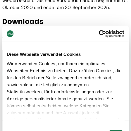
wiederbestellt. Das neue Vorstandsmandat beginnt mit 01.
Oktober 2020 und endet am 30. September 2025.
Downloads
Download
Diese Webseite verwendet Cookies
Wir verwenden Cookies, um Ihnen ein optimales
Kontakt
Webseiten-Erlebnis zu bieten. Dazu zählen Cookies, die
Newsletter abonnieren
für den Betrieb der Seite zwingend erforderlich sind,
sowie solche, die lediglich zu anonymen
Statistikzwecken, für Komforteinstellungen oder zur
Navigation
Werkzeuge
Anzeige personalisierter Inhalte genutzt werden. Sie
Board & Paper
Impressum
können selbst entscheiden, welche Kategorien Sie
Packaging
Allgemeine
Menschen
Geschäftsbedingungen
zulassen möchten und Ihre Auswahl jederzeit
Investoren
Allgemeine
zurücksetzen. Abgesehen von den technisch zwingend
Unternehmen
Einkaufsbedingungen
NACHHALTIGKEIT
Erklärung zum Datenschutz
notwendigen Cookies verarbeiten wir nur jene Cookies,
Einwilligungsauswahl
MM Integrity Line