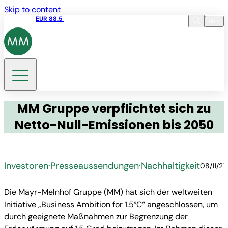
Skip to content
Aktienkurs
EUR 88.5
17:35 05.08.2026
de
Sprache
EN
DE
Suche
MM Gruppe verpflichtet sich zu
Netto-Null-Emissionen bis 2050
Investoren
·
Presseaussendungen
·
Nachhaltigkeit
08/11/21
Die Mayr-Melnhof Gruppe (MM) hat sich der weltweiten
Initiative „Business Ambition for 1.5°C“ angeschlossen, um
durch geeignete Maßnahmen zur Begrenzung der