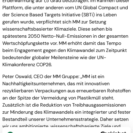
Erderwärmung auf 1,5 Grad beizutragen. Im Rahmen dieser
Plattform, die unter anderen vom UN Global Compact und
der Science Based Targets Initiative (SBTi) ins Leben
gerufen wurde, verpflichtet sich MM zur Setzung
wissenschaftsbasierter Klimaziele. Diese sehen bis
spätestens 2050 Netto-Null-Emissionen in der gesamten
Wertschöpfungskette vor. MM erhöht damit das Tempo
beim Engagement gegen den Klimawandel zum Zeitpunkt
bedeutender globaler Meilensteine wie der UN-
Klimakonferenz COP26.
Peter Oswald, CEO der MM Gruppe: „MM ist ein
Nachhaltigkeitsunternehmen, das mit innovativen
rezyklierbaren Verpackungen aus erneuerbaren Rohstoffen
an der Spitze der Vermeidung von Plastikmüll steht.
Zusätzlich ist die Reduktion von Treibhausgasemissionen
zur Minderung des Klimawandels ein integrierter und fester
Bestandteil unserer Unternehmensstrategie. Daher setzen
wir uns ambitionierte, wissenschaftsbasierte Ziele und