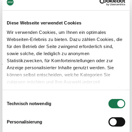
beteiligen uns aktiv an der Initiative Business Ambition for
1.5°C, um gemeinsam klimaverträgliches Wirtschaften
voranzutreiben.“
Diese Webseite verwendet Cookies
MM ist Europas führender Produzent von Karton und
Wir verwenden Cookies, um Ihnen ein optimales
Faltschachteln mit einem attraktiven Angebot bei
Webseiten-Erlebnis zu bieten. Dazu zählen Cookies, die
Uncoated Fine Papers und Packaging Kraft Papers. Im
für den Betrieb der Seite zwingend erforderlich sind,
Fokus stehen nachhaltige und innovative faserbasierte
sowie solche, die lediglich zu anonymen
Verpackungslösungen. MM erwirtschaftet inklusive der
Statistikzwecken, für Komforteinstellungen oder zur
jüngsten Akquisitionen Umsatzerlöse von rund 3,2 Mrd. EUR
Anzeige personalisierter Inhalte genutzt werden. Sie
und beschäftigt rund 12.500 Mitarbeiterinnen und
können selbst entscheiden, welche Kategorien Sie
Mitarbeiter.
zulassen möchten und Ihre Auswahl jederzeit
Downloads
zurücksetzen. Abgesehen von den technisch zwingend
notwendigen Cookies verarbeiten wir nur jene Cookies,
Einwilligungsauswahl
denen Sie gemäß Artikel 6 Abs. 1 lit. a Datenschutz-
Technisch notwendig
Download
Grundverordnung (DSGVO) zugestimmt haben. Bitte
beachten Sie, dass auf Basis Ihrer Einstellungen
Personalisierung
womöglich nicht mehr alle Funktionalitäten der Seite zur
Verfügung stehen.