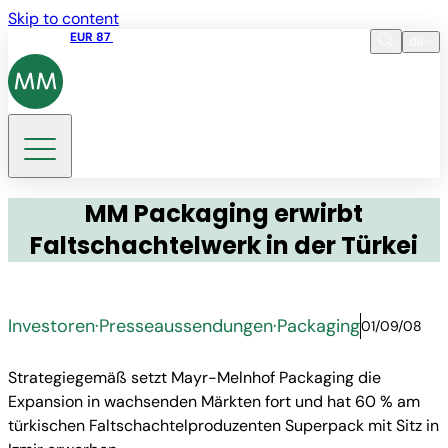
Skip to content
Aktienkurs
EUR 87
14:30 07.08.2026
de
Sprache
EN
DE
Suche
MM Packaging erwirbt
Faltschachtelwerk in der Türkei
Investoren
·
Presseaussendungen
·
Packaging
01/09/08
Strategiegemäß setzt Mayr-Melnhof Packaging die
Expansion in wachsenden Märkten fort und hat 60 % am
türkischen Faltschachtelproduzenten Superpack mit Sitz in