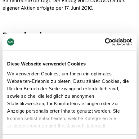
Stimmrechte beträgt. Der Einzug von 2.000.000 Stück
eigener Aktien erfolgte per 17. Juni 2010.
Downloads
Download
Diese Webseite verwendet Cookies
Wir verwenden Cookies, um Ihnen ein optimales
Kontakt
Webseiten-Erlebnis zu bieten. Dazu zählen Cookies, die
Newsletter abonnieren
für den Betrieb der Seite zwingend erforderlich sind,
sowie solche, die lediglich zu anonymen
Statistikzwecken, für Komforteinstellungen oder zur
Anzeige personalisierter Inhalte genutzt werden. Sie
Navigation
Werkzeuge
können selbst entscheiden, welche Kategorien Sie
Board & Paper
Impressum
zulassen möchten und Ihre Auswahl jederzeit
Packaging
Allgemeine
Menschen
Geschäftsbedingungen
zurücksetzen. Abgesehen von den technisch zwingend
Investoren
Allgemeine