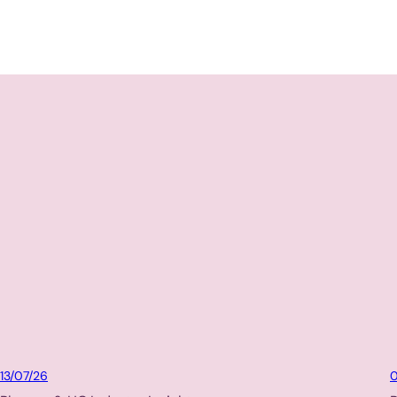
Packaging
13/07/26
0