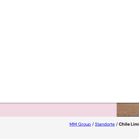
a,
e
MM Group
/
Standorte
/
Chile Lim