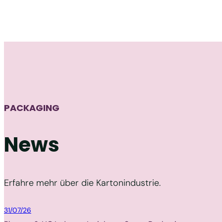
PACKAGING
News
Erfahre mehr über die Kartonindustrie.
Packaging
31/07/26