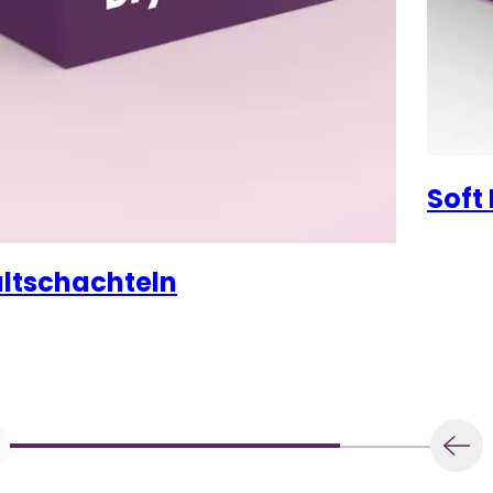
Soft
altschachteln