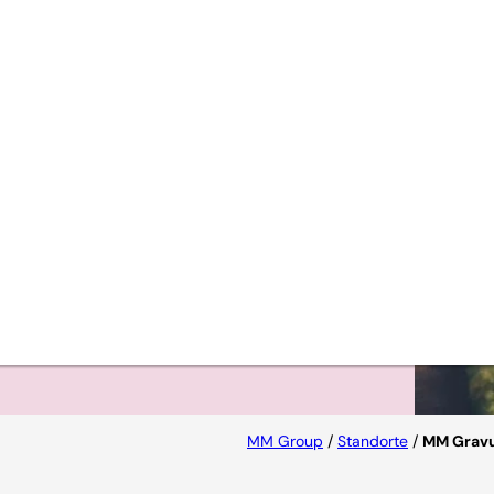
rung
ischer
MM Group
/
Standorte
/
MM Gravu