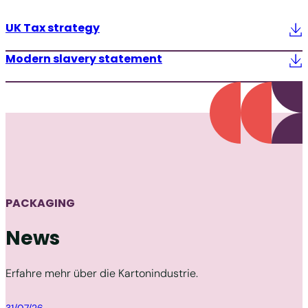
UK Tax strategy
Modern slavery statement
PACKAGING
News
Erfahre mehr über die Kartonindustrie.
Packaging