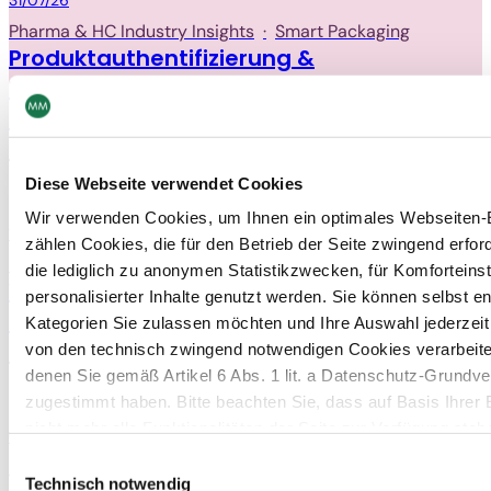
31/07/26
Pharma & HC Industry Insights
·
Smart Packaging
Produktauthentifizierung &
Patientensicherheit: Wie Smart
Packaging die Sicherheit in der
Pharmaindustrie erhöht
Diese Webseite verwendet Cookies
Wir verwenden Cookies, um Ihnen ein optimales Webseiten-E
Packaging
13/07/26
zählen Cookies, die für den Betrieb der Seite zwingend erford
Pharma & HC Industry Insights
die lediglich zu anonymen Statistikzwecken, für Komforteins
Was passiert, wenn die
personalisierter Inhalte genutzt werden. Sie können selbst e
Pharmaverpackung nicht mit der
Kategorien Sie zulassen möchten und Ihre Auswahl jederzei
Maschine Schritt halten kann?
von den technisch zwingend notwendigen Cookies verarbeite
denen Sie gemäß Artikel 6 Abs. 1 lit. a Datenschutz-Grun
zugestimmt haben. Bitte beachten Sie, dass auf Basis Ihrer
nicht mehr alle Funktionalitäten der Seite zur Verfügung steh
Packaging
06/07/26
Einwilligungsauswahl
Packaging Market Insights
Weitere Informationen finden Sie in unserem
Datenschutzhi
Technisch notwendig