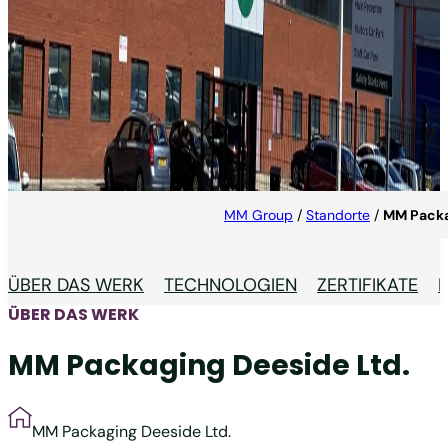
MM Packaging Deeside
Ltd.
MM Packaging UK ist Marktführer in der
Verpackungsproduktion in Großbritannien.
MM Group
/
Standorte
/
MM Packa
ÜBER DAS WERK
TECHNOLOGIEN
ZERTIFIKATE
ÜBER DAS WERK
MM Packaging Deeside Ltd.
MM Packaging Deeside Ltd.