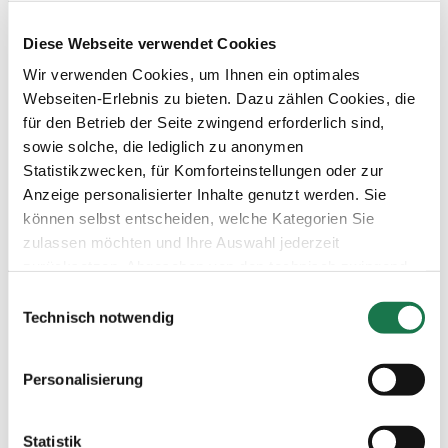
Navigation
Werkzeuge
Diese Webseite verwendet Cookies
Board & Paper
Impressum
Wir verwenden Cookies, um Ihnen ein optimales
Packaging
Allgemeine
Menschen
Geschäftsbedingungen
Webseiten-Erlebnis zu bieten. Dazu zählen Cookies, die
Investoren
Allgemeine
für den Betrieb der Seite zwingend erforderlich sind,
Unternehmen
Einkaufsbedingungen
NACHHALTIGKEIT
Erklärung zum Datenschutz
sowie solche, die lediglich zu anonymen
MM Integrity Line
Statistikzwecken, für Komforteinstellungen oder zur
Anzeige personalisierter Inhalte genutzt werden. Sie
können selbst entscheiden, welche Kategorien Sie
zulassen möchten und Ihre Auswahl jederzeit
zurücksetzen. Abgesehen von den technisch zwingend
notwendigen Cookies verarbeiten wir nur jene Cookies,
Einwilligungsauswahl
denen Sie gemäß Artikel 6 Abs. 1 lit. a Datenschutz-
Technisch notwendig
Grundverordnung (DSGVO) zugestimmt haben. Bitte
beachten Sie, dass auf Basis Ihrer Einstellungen
Personalisierung
womöglich nicht mehr alle Funktionalitäten der Seite zur
Verfügung stehen.
Statistik