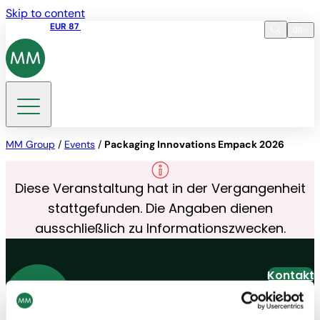
Skip to content
Aktienkurs
EUR 87
14:30 07.08.2026
de
Sprache
EN
DE
Suche
MM Group
/
Events
/
Packaging Innovations Empack 2026
Diese Veranstaltung hat in der Vergangenheit
stattgefunden. Die Angaben dienen
ausschließlich zu Informationszwecken.
Kontakt
Newsletter abonnieren