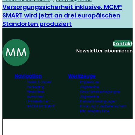
Versorgungssicherheit inklusive. MCM®
SMART wird jetzt an drei europäischen
Standorten produziert
Kontakt
Newsletter abonnieren
Navigation
Werkzeuge
Board & Paper
Impressum
Packaging
Allgemeine
Menschen
Geschäftsbedingungen
Investoren
Allgemeine
Unternehmen
Einkaufsbedingungen
NACHHALTIGKEIT
Erklärung zum Datenschutz
MM Integrity Line