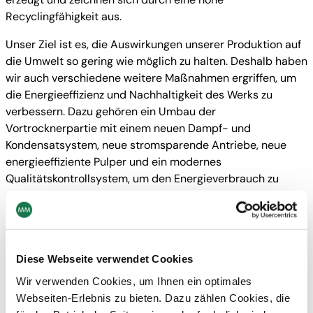
Recyclingfähigkeit aus.
Unser Ziel ist es, die Auswirkungen unserer Produktion auf
die Umwelt so gering wie möglich zu halten. Deshalb haben
wir auch verschiedene weitere Maßnahmen ergriffen, um
die Energieeffizienz und Nachhaltigkeit des Werks zu
verbessern. Dazu gehören ein Umbau der
Vortrocknerpartie mit einem neuen Dampf- und
Kondensatsystem, neue stromsparende Antriebe, neue
energieeffiziente Pulper und ein modernes
Qualitätskontrollsystem, um den Energieverbrauch zu
senken und die Kartonqualität zu verbessern.
Unsere Investition in die Nachhaltigkeit und in die
Verbesserung unserer Produktionsprozesse zeigt unser
Engagement für die Umwelt und für unsere Kunden. Wir
Diese Webseite verwendet Cookies
sind überzeugt, dass wir mit unseren hochwertigen und
Wir verwenden Cookies, um Ihnen ein optimales
umweltfreundlicheren Verpackungslösungen dazu
Webseiten-Erlebnis zu bieten. Dazu zählen Cookies, die
beitragen können, eine nachhaltigere Zukunft zu schaffen.