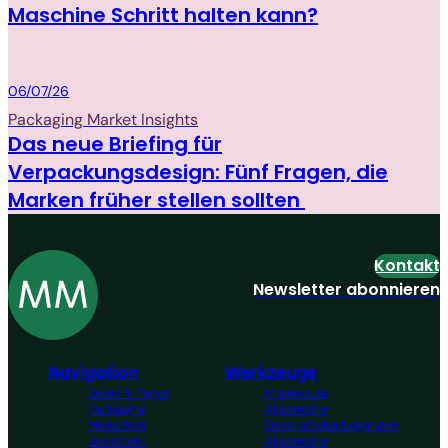
Maschine Schritt halten kann?
Packaging
06/07/26
Packaging Market Insights
Das neue Briefing für
Verpackungsdesign: Fünf Fragen, die
Marken früher stellen sollten
Kontakt
Newsletter abonnieren
Navigation
Werkzeuge
Board & Paper
Impressum
Packaging
Allgemeine
Menschen
Geschäftsbedingungen
Investoren
Allgemeine