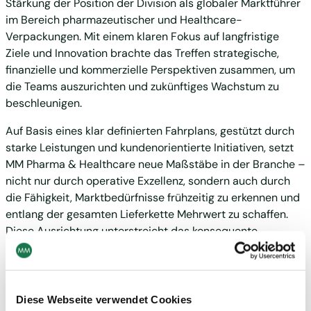
Stärkung der Position der Division als globaler Marktführer
im Bereich pharmazeutischer und Healthcare-
Verpackungen. Mit einem klaren Fokus auf langfristige
Ziele und Innovation brachte das Treffen strategische,
finanzielle und kommerzielle Perspektiven zusammen, um
die Teams auszurichten und zukünftiges Wachstum zu
beschleunigen.
Auf Basis eines klar definierten Fahrplans, gestützt durch
starke Leistungen und kundenorientierte Initiativen, setzt
MM Pharma & Healthcare neue Maßstäbe in der Branche –
nicht nur durch operative Exzellenz, sondern auch durch
die Fähigkeit, Marktbedürfnisse frühzeitig zu erkennen und
entlang der gesamten Lieferkette Mehrwert zu schaffen.
Diese Ausrichtung unterstreicht das konsequente
Engagement von MM für seine Kunden: Sicherheit,
Nachhaltigkeit und Effizienz in jeder Verpackungslösung zu
gewährleisten – und dabei die Transformation des
globalen Pharmaverpackungsmarktes aktiv mitzugestalten.
Diese Webseite verwendet Cookies