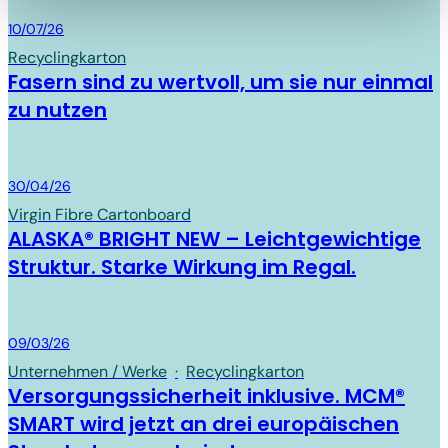
die oben beschriebene Übermittlung nicht statt.
Board & Paper
10/07/26
Recycling­karton
Fasern sind zu wertvoll, um sie nur einmal
zu nutzen
Board & Paper
30/04/26
Virgin Fibre Cartonboard
ALASKA® BRIGHT NEW – Leichtgewichtige
Struktur. Starke Wirkung im Regal.
Board & Paper
09/03/26
Unternehmen / Werke
·
Recycling­karton
Versorgungssicherheit inklusive. MCM®
SMART wird jetzt an drei europäischen