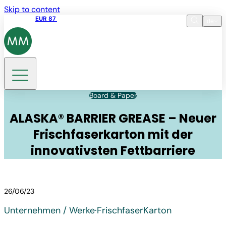
Skip to content
Aktienkurs
EUR 87
14:30 07.08.2026
de
Sprache
EN
DE
Suche
Board & Paper
ALASKA® BARRIER GREASE – Neuer
Frischfaserkarton mit der
innovativsten Fettbarriere
26/06/23
Unternehmen / Werke
·
Frischfaser­Karton