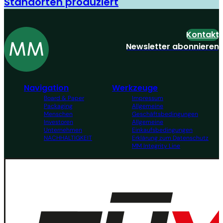
Standorten produziert
Kontakt
Newsletter abonnieren
Navigation
Werkzeuge
Board & Paper
Impressum
Packaging
Allgemeine
Menschen
Geschäftsbedingungen
Investoren
Allgemeine
Unternehmen
Einkaufsbedingungen
NACHHALTIGKEIT
Erklärung zum Datenschutz
MM Integrity Line