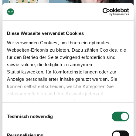
Diese Webseite verwendet Cookies
Wir verwenden Cookies, um Ihnen ein optimales
Webseiten-Erlebnis zu bieten. Dazu zählen Cookies, die
für den Betrieb der Seite zwingend erforderlich sind,
®
ALASKA
BARRIER GREASE auf einen Blick:
sowie solche, die lediglich zu anonymen
Statistikzwecken, für Komforteinstellungen oder zur
Hervorragende Fettbeständigkeit und
Anzeige personalisierter Inhalte genutzt werden. Sie
ausgezeichneter Feuchtigkeitsschutz bewahren
können selbst entscheiden, welche Kategorien Sie
eine hohe Verpackungsstabilität
zulassen möchten und Ihre Auswahl jederzeit
Hartgeleimt
zurücksetzen. Abgesehen von den technisch zwingend
Light-weighted
notwendigen Cookies verarbeiten wir nur jene Cookies,
Produziert mit wasserbasierten
Einwilligungsauswahl
denen Sie gemäß Artikel 6 Abs. 1 lit. a Datenschutz-
Technisch notwendig
Dispersionsbarriere ohne fluorierte Polymere,
Grundverordnung (DSGVO) zugestimmt haben. Bitte
zertifiziert für den direkten Lebensmittelkontakt
beachten Sie, dass auf Basis Ihrer Einstellungen
Hervorragende Bedruckbarkeit, beste
Personalisierung