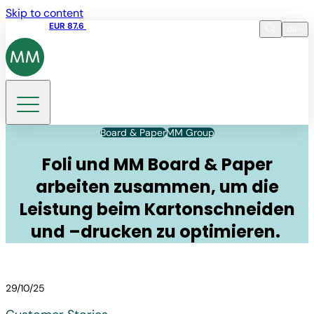
Skip to content
Aktienkurs
EUR 87.6
15:49 06.08.2026
de
Sprache
EN
DE
Suche
Board & Paper
MM Group
Foli und MM Board & Paper
arbeiten zusammen, um die
Leistung beim Kartonschneiden
und –drucken zu optimieren.
29/10/25