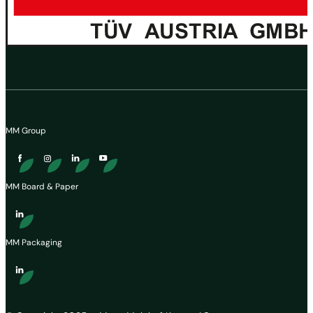
MM Group
MM Board & Paper
MM Packaging