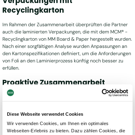
Verpackungen mit
Recyclingkarton
Im Rahmen der Zusammenarbeit überprüften die Partner
auch die laminierten Verpackungen, die mit dem MCM® -
Recyclingkarton von MM Board & Paper hergestellt wurden.
Nach einer sorgfältigen Analyse wurden Anpassungen an
den Kartonspezifikationen definiert, um die Anforderungen
von Foli an den Laminierprozess künftig noch besser zu
erfüllen.
Proaktive Zusammenarbeit
steigert die Verpackungsleistung
Direkter Austausch vor Ort verdeutlicht den Wert offener
Kommunikation und einer gemeinsamen Denkweise, die
Diese Webseite verwendet Cookies
über reaktive Problemlösungen hinausgeht und
Wir verwenden Cookies, um Ihnen ein optimales
stattdessen auf proaktive Verbesserungen setzt.
Webseiten-Erlebnis zu bieten. Dazu zählen Cookies, die