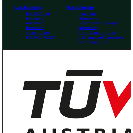
Navigation
Werkzeuge
Board & Paper
Impressum
Packaging
Allgemeine
Menschen
Geschäftsbedingungen
Investoren
Allgemeine
Unternehmen
Einkaufsbedingungen
NACHHALTIGKEIT
Erklärung zum Datenschutz
MM Integrity Line