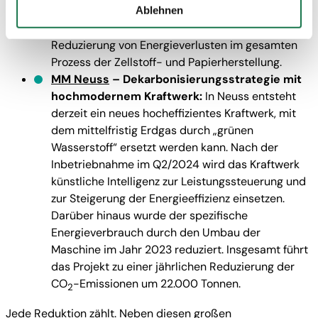
sollen. Diese Projekte reichen von der Steigerung
Ablehnen
auch in den USA verarbeitet. Wenn Sie jedoch nicht
der Energieeffizienz in der Produktion bis hin zur
"Personalisierung", „Statistik“ und/oder „Marketing“
Reduzierung von Energieverlusten im gesamten
zusammen mit "Auswahl bestätigen“ auswählen, findet
Prozess der Zellstoff- und Papierherstellung.
die oben beschriebene Übermittlung nicht statt.
MM Neuss
– Dekarbonisierungsstrategie mit
hochmodernem Kraftwerk:
In Neuss entsteht
derzeit ein neues hocheffizientes Kraftwerk, mit
dem mittelfristig Erdgas durch „grünen
Wasserstoff“ ersetzt werden kann. Nach der
Inbetriebnahme im Q2/2024 wird das Kraftwerk
künstliche Intelligenz zur Leistungssteuerung und
zur Steigerung der Energieeffizienz einsetzen.
Darüber hinaus wurde der spezifische
Energieverbrauch durch den Umbau der
Maschine im Jahr 2023 reduziert. Insgesamt führt
das Projekt zu einer jährlichen Reduzierung der
CO
-Emissionen um 22.000 Tonnen.
2
Jede Reduktion zählt. Neben diesen großen