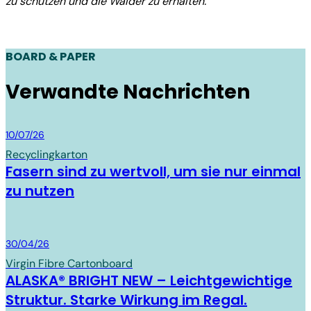
zu schützen und die Wälder zu erhalten.
BOARD & PAPER
Verwandte Nachrichten
Board & Paper
10/07/26
Recycling­karton
Fasern sind zu wertvoll, um sie nur einmal
zu nutzen
Board & Paper
30/04/26
Virgin Fibre Cartonboard
ALASKA® BRIGHT NEW – Leichtgewichtige
Struktur. Starke Wirkung im Regal.