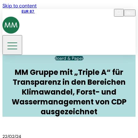
Skip to content
Aktienkurs
EUR 87
14:30 07.08.2026
de
Sprache
EN
DE
Suche
Board & Paper
MM Gruppe mit „Triple A“ für
Transparenz in den Bereichen
Klimawandel, Forst- und
Wassermanagement von CDP
ausgezeichnet
22/02/24