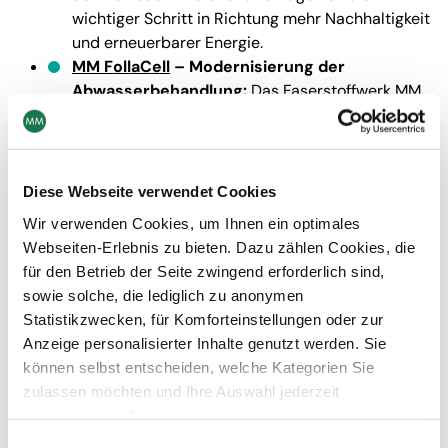
wichtiger Schritt in Richtung mehr Nachhaltigkeit
und erneuerbarer Energie.
MM FollaCell
– Modernisierung der
Abwasserbehandlung:
Das Faserstoffwerk MM
FollaCell modernisiert derzeit ebenfalls seine
Abwasseraufbereitungsanlage. Dadurch werden
der Energieverbrauch und die externe
Klärschlammbehandlung reduziert und wir können
Diese Webseite verwendet Cookies
fossile Energie durch erzeugtes Biogas ersetzen.
Wir verwenden Cookies, um Ihnen ein optimales
MM Gernsbach
– Wertvolles Biogas aus
Webseiten-Erlebnis zu bieten. Dazu zählen Cookies, die
Abwasser:
Um Biogas zu erzeugen, wird in
für den Betrieb der Seite zwingend erforderlich sind,
Gernsbach derzeit die Kläranlage um eine aerobe
sowie solche, die lediglich zu anonymen
Stufe erweitert. Das Biogas kann in das
Statistikzwecken, für Komforteinstellungen oder zur
betriebseigene Kraftwerk eingespeist werden und
Anzeige personalisierter Inhalte genutzt werden. Sie
fossiles Erdgas teilweise ersetzen.
können selbst entscheiden, welche Kategorien Sie
MM Kotkamills
–
Investition in neue
zulassen möchten und Ihre Auswahl jederzeit
Pressenpartie und Bogenschneidezentrum:
zurücksetzen. Abgesehen von den technisch zwingend
MM Kotkamills‘ Investition in eine Pressenpartie
notwendigen Cookies verarbeiten wir nur jene Cookies,
Einwilligungsauswahl